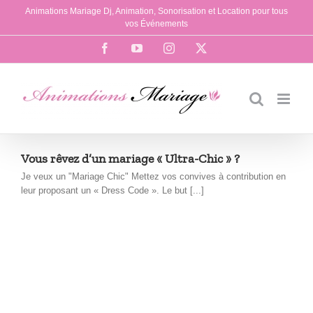
Passer
Animations Mariage Dj, Animation, Sonorisation et Location pour tous
au
vos Événements
contenu
Facebook
YouTube
Instagram
X
Vous rêvez d’un mariage « Ultra-Chic » ?
Je veux un "Mariage Chic" Mettez vos convives à contribution en
leur proposant un « Dress Code ». Le but [...]