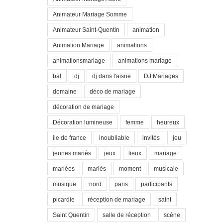
Animateur Mariage Somme
Animateur Saint-Quentin
animation
Animation Mariage
animations
animationsmariage
animations mariage
bal
dj
dj dans l'aisne
DJ Mariages
domaine
déco de mariage
décoration de mariage
Décoration lumineuse
femme
heureux
ile de france
inoubliable
invités
jeu
jeunes mariés
jeux
lieux
mariage
mariées
mariés
moment
musicale
musique
nord
paris
participants
picardie
réception de mariage
saint
Saint Quentin
salle de réception
scène