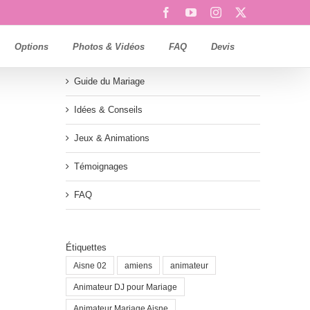
Facebook
YouTube
Instagram
X
Options
Photos & Vidéos
FAQ
Devis
Guide du Mariage
Idées & Conseils
Jeux & Animations
Témoignages
FAQ
Étiquettes
Aisne 02
amiens
animateur
Animateur DJ pour Mariage
Animateur Mariage Aisne