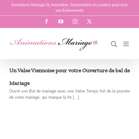
Passer
Animations Mariage Dj, Animation, Sonorisation et Location pour tous
au
vos Événements
contenu
Facebook
YouTube
Instagram
X
Un Valse Viennoise pour votre Ouverture de bal de
Mariage
Ouvrir son Bal de mariage avec une Valse Temps fort de la journée
de votre mariage, qui marque la fin [...]