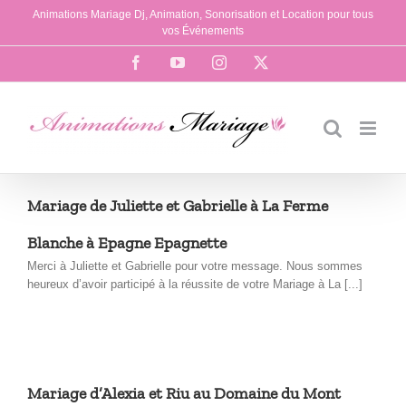
Passer
Animations Mariage Dj, Animation, Sonorisation et Location pour tous
au
vos Événements
contenu
Facebook
YouTube
Instagram
X
Mariage de Juliette et Gabrielle à La Ferme
Blanche à Epagne Epagnette
Merci à Juliette et Gabrielle pour votre message. Nous sommes
heureux d’avoir participé à la réussite de votre Mariage à La [...]
Mariage d’Alexia et Riu au Domaine du Mont