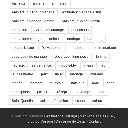
Aisne 02
amiens
animateur
Animateur DJ pour Mariage
Animateur Mariage Aisne
Animateur Mariage Somme
Animateur Saint-Quentin
animation
Animation Mariage
animations
animationsmariage
animations mariage
bal
dj
dj dans l'aisne
DJ Mariages
domaine
déco de mariage
décoration de mariage
Décoration lumineuse
femme
heureux
ile de france
inoubliable
invités
jeu
jeunes mariés
jeux
lieux
mariage
mariées
mariés
moment
musicale
musique
nord
paris
participants
picardie
réception de mariage
saint
Saint Quentin
salle de réception
scène
soirée
© Tous droits réservés
Animations Mariage
|
Mentions légales
|
FAQ
|
Blog du Mariage
|
Demande de Devis - Contact