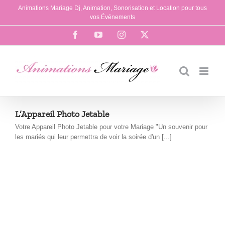
Passer
Animations Mariage Dj, Animation, Sonorisation et Location pour tous
au
vos Événements
contenu
Facebook
YouTube
Instagram
X
L’Appareil Photo Jetable
Votre Appareil Photo Jetable pour votre Mariage "Un souvenir pour
les mariés qui leur permettra de voir la soirée d'un [...]