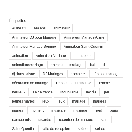
Étiquettes
Aisne 02
amiens
animateur
Animateur DJ pour Mariage
Animateur Mariage Aisne
Animateur Mariage Somme
Animateur Saint-Quentin
animation
Animation Mariage
animations
animationsmariage
animations mariage
bal
dj
dj dans l'aisne
DJ Mariages
domaine
déco de mariage
décoration de mariage
Décoration lumineuse
femme
heureux
ile de france
inoubliable
invités
jeu
jeunes mariés
jeux
lieux
mariage
mariées
mariés
moment
musicale
musique
nord
paris
participants
picardie
réception de mariage
saint
Saint Quentin
salle de réception
scène
soirée