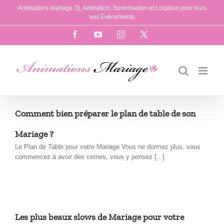
Passer
Animations Mariage Dj, Animation, Sonorisation et Location pour tous
au
vos Événements
contenu
Facebook
YouTube
Instagram
X
Comment bien préparer le plan de table de son
Mariage ?
Le Plan de Table pour votre Mariage Vous ne dormez plus, vous
commencez à avoir des cernes, vous y pensez [...]
Les plus beaux slows de Mariage pour votre