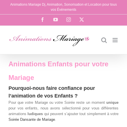
Passer
Animations Mariage Dj, Animation, Sonorisation et Location pour tous
au
vos Événements
contenu
Facebook
YouTube
Instagram
X
Animations Enfants pour votre
Mariage
Pourquoi-nous faire confiance pour
l’animation de vos Enfants ?
Pour que votre Mariage ou votre Soirée reste un moment
unique
pour vos enfants, nous avons sélectionné pour vous différentes
animations
ludiques
qui peuvent s’ajouter tout simplement à votre
Soirée Dansante de Mariage
.