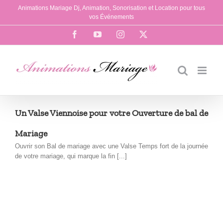
Passer
Animations Mariage Dj, Animation, Sonorisation et Location pour tous
au
vos Événements
contenu
Facebook
YouTube
Instagram
X
Un Valse Viennoise pour votre Ouverture de bal de
Mariage
Ouvrir son Bal de mariage avec une Valse Temps fort de la journée
de votre mariage, qui marque la fin [...]