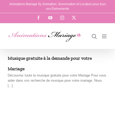
Passer
Animations Mariage Dj, Animation, Sonorisation et Location pour tous
au
vos Événements
contenu
Facebook
YouTube
Instagram
X
Musique gratuite à la demande pour votre
Mariage
Découvrez toute la musique gratuite pour votre Mariage Pour vous
aider dans vos recherche de musique pour votre mariage, Nous
[...]