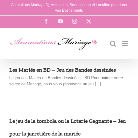
Passer
Animations Mariage Dj, Animation, Sonorisation et Location pour tous
au
vos Événements
contenu
Facebook
YouTube
Instagram
X
Les Mariés en BD – Jeu des Bandes dessinées
Le jeu des Mariés en Bandes dessinées - BD Pour animer votre
soirée de Mariage, nous vous proposons un jeu [...]
Le jeu de la tombola ou la Loterie Gagnante – Jeu
pour la jarretière de la mariée