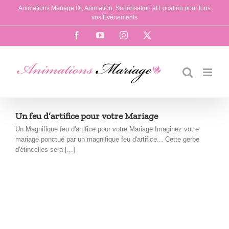
Passer
Animations Mariage Dj, Animation, Sonorisation et Location pour tous
au
vos Événements
contenu
Facebook
YouTube
Instagram
X
Un feu d’artifice pour votre Mariage
Un Magnifique feu d'artifice pour votre Mariage Imaginez votre
mariage ponctué par un magnifique feu d'artifice... Cette gerbe
d'étincelles sera [...]