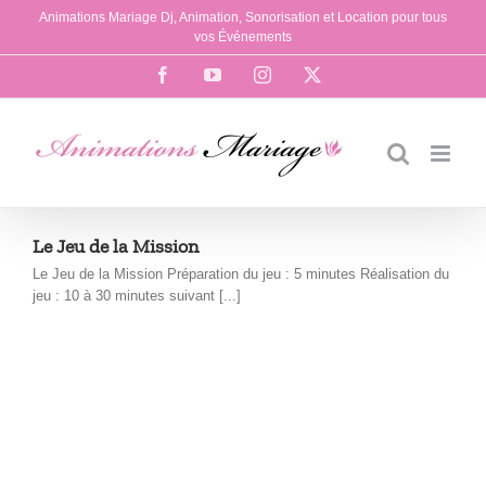
Passer
Animations Mariage Dj, Animation, Sonorisation et Location pour tous
au
vos Événements
contenu
Facebook
YouTube
Instagram
X
Le Jeu de la Mission
Le Jeu de la Mission Préparation du jeu : 5 minutes Réalisation du
jeu : 10 à 30 minutes suivant [...]