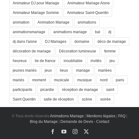
Animateur DJ pour Mariage
Animateur Mariage Aisne
Animateur Mariage Somme
Animateur Saint-Quentin
animation
Animation Mariage
animations
animationsmariage
animations mariage
bal
dj
dj dans l'aisne
DJ Mariages
domaine
déco de mariage
décoration de mariage
Décoration lumineuse
femme
heureux
ile de france
inoubliable
invités
jeu
jeunes mariés
jeux
lieux
mariage
mariées
mariés
moment
musicale
musique
nord
paris
participants
picardie
réception de mariage
saint
Saint Quentin
salle de réception
scène
soirée
© Tous droits réservés
Animations Mariage
|
Mentions légales
|
FAQ
|
Blog du Mariage
|
Demande de Devis - Contact
Facebook
YouTube
Instagram
X