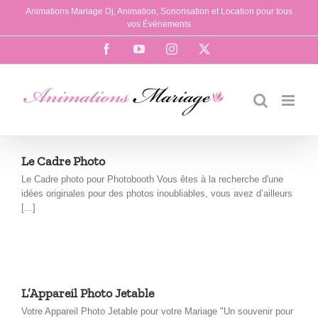
Passer
Animations Mariage Dj, Animation, Sonorisation et Location pour tous
au
vos Événements
contenu
Facebook
YouTube
Instagram
X
Le Cadre Photo
Le Cadre photo pour Photobooth Vous êtes à la recherche d'une
idées originales pour des photos inoubliables, vous avez d’ailleurs
[...]
L’Appareil Photo Jetable
Votre Appareil Photo Jetable pour votre Mariage "Un souvenir pour