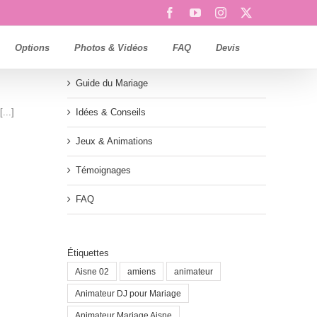
Facebook
YouTube
Instagram
X
Options
Photos & Vidéos
FAQ
Devis
Guide du Mariage
...]
Idées & Conseils
Jeux & Animations
Témoignages
FAQ
Étiquettes
Aisne 02
amiens
animateur
Animateur DJ pour Mariage
Animateur Mariage Aisne