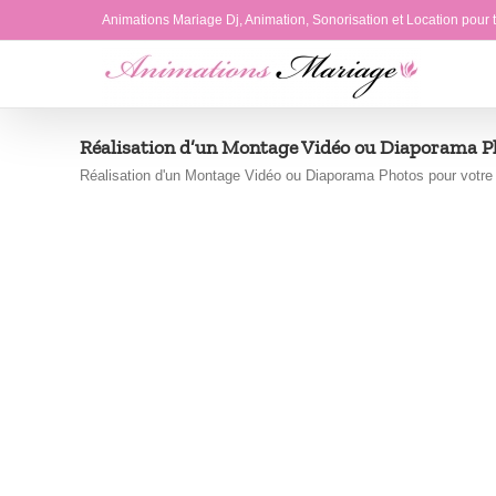
Passer
Animations Mariage Dj, Animation, Sonorisation et Location pour
au
contenu
Réalisation d’un Montage Vidéo ou Diaporama P
Réalisation d'un Montage Vidéo ou Diaporama Photos pour votre M