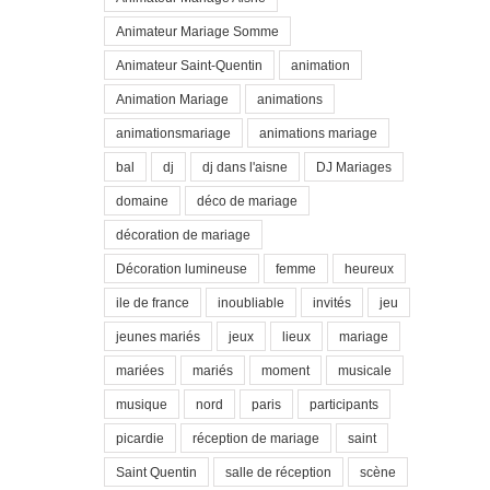
Animateur Mariage Somme
Animateur Saint-Quentin
animation
Animation Mariage
animations
animationsmariage
animations mariage
bal
dj
dj dans l'aisne
DJ Mariages
domaine
déco de mariage
décoration de mariage
Décoration lumineuse
femme
heureux
ile de france
inoubliable
invités
jeu
jeunes mariés
jeux
lieux
mariage
mariées
mariés
moment
musicale
musique
nord
paris
participants
picardie
réception de mariage
saint
Saint Quentin
salle de réception
scène