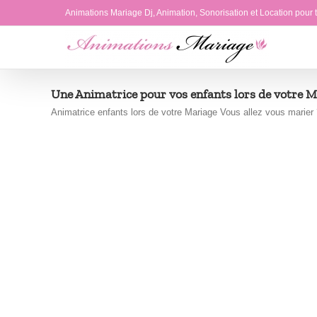
Passer
Animations Mariage Dj, Animation, Sonorisation et Location pour
au
contenu
Une Animatrice pour vos enfants lors de votre 
Animatrice enfants lors de votre Mariage Vous allez vous marier ?