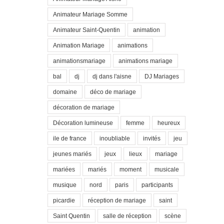
Animateur Mariage Somme
Animateur Saint-Quentin
animation
Animation Mariage
animations
animationsmariage
animations mariage
bal
dj
dj dans l'aisne
DJ Mariages
domaine
déco de mariage
décoration de mariage
Décoration lumineuse
femme
heureux
ile de france
inoubliable
invités
jeu
jeunes mariés
jeux
lieux
mariage
mariées
mariés
moment
musicale
musique
nord
paris
participants
picardie
réception de mariage
saint
Saint Quentin
salle de réception
scène