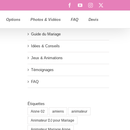
Facebook
YouTube
Instagram
X
Options
Photos & Vidéos
FAQ
Devis
Guide du Mariage
Idées & Conseils
Jeux & Animations
Témoignages
FAQ
Étiquettes
Aisne 02
amiens
animateur
Animateur DJ pour Mariage
Animateur Mariage Aisne