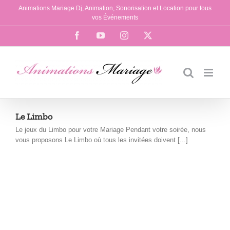
Passer
Animations Mariage Dj, Animation, Sonorisation et Location pour tous
au
vos Événements
contenu
Facebook
YouTube
Instagram
X
Le Limbo
Le jeux du Limbo pour votre Mariage Pendant votre soirée, nous
vous proposons Le Limbo où tous les invitées doivent [...]