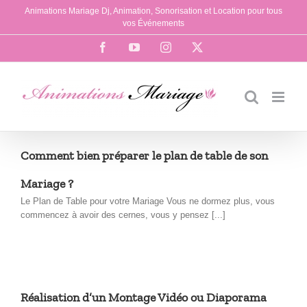
Passer
Animations Mariage Dj, Animation, Sonorisation et Location pour tous
au
vos Événements
contenu
Facebook
YouTube
Instagram
X
Comment bien préparer le plan de table de son
Mariage ?
Le Plan de Table pour votre Mariage Vous ne dormez plus, vous
commencez à avoir des cernes, vous y pensez [...]
Réalisation d’un Montage Vidéo ou Diaporama