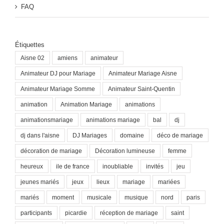
FAQ
Étiquettes
Aisne 02
amiens
animateur
Animateur DJ pour Mariage
Animateur Mariage Aisne
Animateur Mariage Somme
Animateur Saint-Quentin
animation
Animation Mariage
animations
animationsmariage
animations mariage
bal
dj
dj dans l'aisne
DJ Mariages
domaine
déco de mariage
décoration de mariage
Décoration lumineuse
femme
heureux
ile de france
inoubliable
invités
jeu
jeunes mariés
jeux
lieux
mariage
mariées
mariés
moment
musicale
musique
nord
paris
participants
picardie
réception de mariage
saint