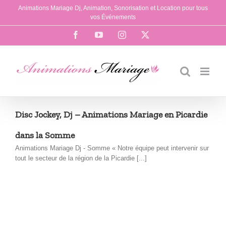
Passer
Animations Mariage Dj, Animation, Sonorisation et Location pour tous
au
vos Événements
contenu
Facebook
YouTube
Instagram
X
Disc Jockey, Dj – Animations Mariage en Picardie
dans la Somme
Animations Mariage Dj - Somme « Notre équipe peut intervenir sur
tout le secteur de la région de la Picardie [...]