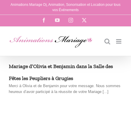
Passer
Animations Mariage Dj, Animation, Sonorisation et Location pour tous
au
vos Événements
contenu
Facebook
YouTube
Instagram
X
Mariage d’Olivia et Benjamin dans la Salle des
Fêtes les Peupliers à Grugies
Merci à Olivia et de Benjamin pour votre message. Nous sommes
heureux d’avoir participé à la réussite de votre Mariage [...]